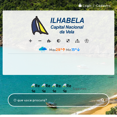
Login / Cadastro
28°
15°
Siga-nos
O que voce procura?