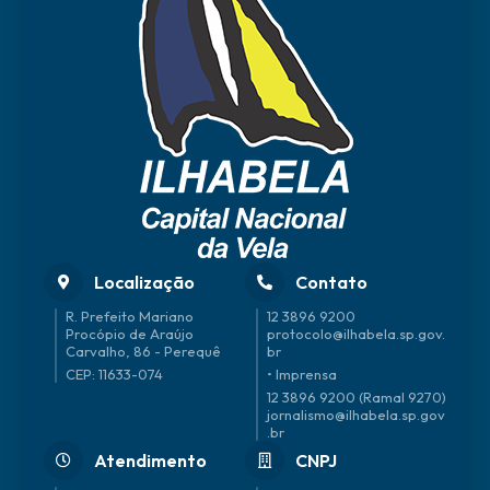
Localização
Contato
R. Prefeito Mariano
12 3896 9200
Procópio de Araújo
protocolo@ilhabela.sp.gov.
Carvalho, 86 - Perequê
br
CEP: 11633-074
• Imprensa
12 3896 9200 (Ramal 9270)
jornalismo@ilhabela.sp.gov
.br
Atendimento
CNPJ