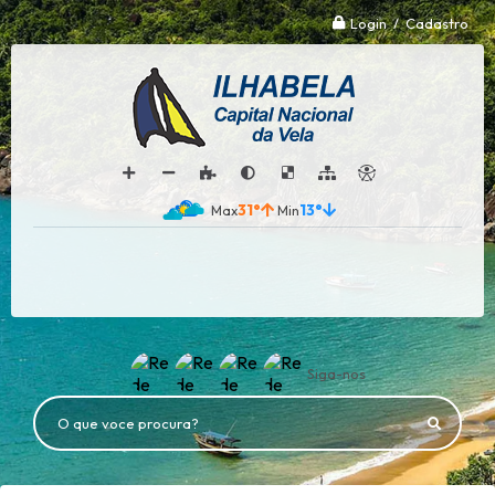
Login / Cadastro
31°
13°
Siga-nos
O que voce procura?