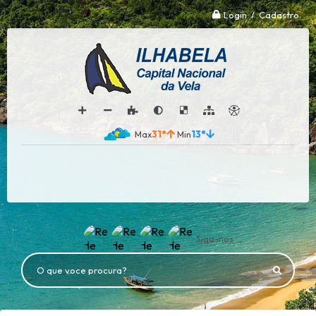
Login / Cadastro
31°
13°
Siga-nos
O que voce procura?