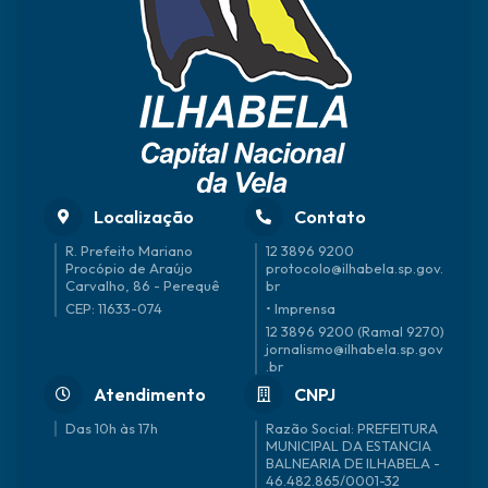
Localização
Contato
R. Prefeito Mariano
12 3896 9200
Procópio de Araújo
protocolo@ilhabela.sp.gov.
Carvalho, 86 - Perequê
br
CEP: 11633-074
• Imprensa
12 3896 9200 (Ramal 9270)
jornalismo@ilhabela.sp.gov
.br
Atendimento
CNPJ
Das 10h às 17h
46.482.865/0001-32