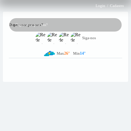
Login / Cadastro
O que voce procura?
Siga-nos
26°
14°