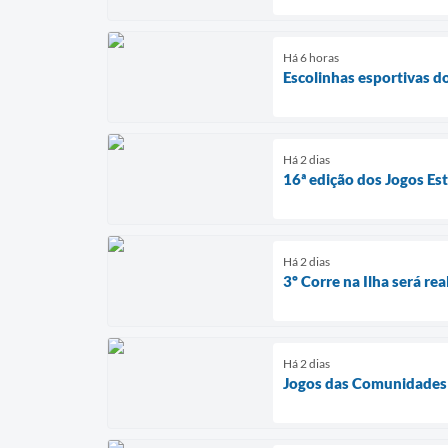
Há 6 horas
Escolinhas esportivas d
Há 2 dias
16ª edição dos Jogos Es
Há 2 dias
3º Corre na Ilha será rea
Há 2 dias
Jogos das Comunidades 