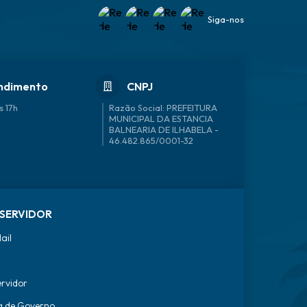
Siga-nos
ndimento
CNPJ
s 17h
46.482.865/0001-32
SERVIDOR
ail
ervidor
a de Governo