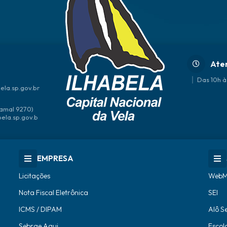
Ate
Das 10h à
ela.sp.gov.br
amal 9270)
bela.sp.gov.b
EMPRESA
Licitações
WebM
Nota Fiscal Eletrônica
SEI
ICMS / DIPAM
Alô S
Sebrae Aqui
Escol