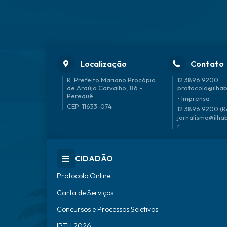
Localização
Contato
R. Prefeito Mariano Procópio
12 3896 9200
de Araújo Carvalho, 86 -
protocolo@ilhab
Perequê
• Imprensa
CEP: 11633-074
12 3896 9200 (R
jornalismo@ilha
r
CIDADÃO
Protocolo Online
Carta de Serviços
Concursos e Processos Seletivos
IPTU 2026