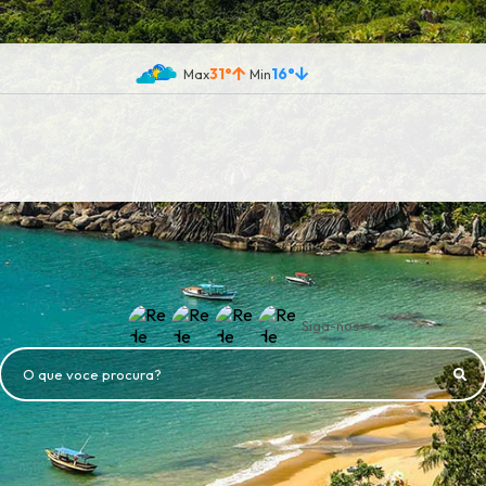
31°
16°
Siga-nos
O que voce procura?