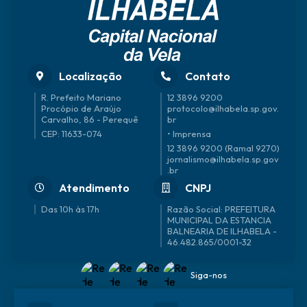
Localização
Contato
R. Prefeito Mariano
12 3896 9200
Procópio de Araújo
protocolo@ilhabela.sp.gov.
Carvalho, 86 - Perequê
br
CEP: 11633-074
• Imprensa
12 3896 9200 (Ramal 9270)
jornalismo@ilhabela.sp.gov
.br
Atendimento
CNPJ
Das 10h às 17h
46.482.865/0001-32
Siga-nos