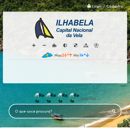
Login / Cadastro
26°
14°
Siga-nos
O que voce procura?