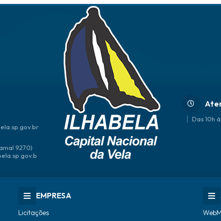
Ate
Das 10h à
ela.sp.gov.br
amal 9270)
bela.sp.gov.b
EMPRESA
Licitações
WebM