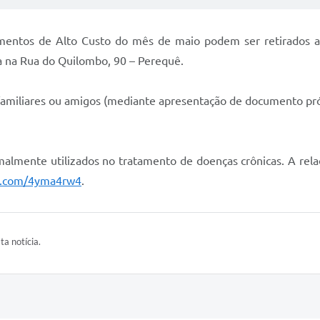
mentos de Alto Custo do mês de maio podem ser retirados a pa
a na Rua do Quilombo, 90 – Perequê.
, familiares ou amigos (mediante apresentação de documento pró
lmente utilizados no tratamento de doenças crônicas. A relaç
rl.com/4yma4rw4
.
ta notícia.