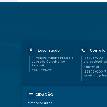
Localização
Contato
R. Prefeito Mariano Procópio
12 3896 9200
de Araújo Carvalho, 86 -
protocolo@ilhab
Perequê
• Imprensa
CEP: 11633-074
12 3896 9200 (R
jornalismo@ilha
r
CIDADÃO
Protocolo Online