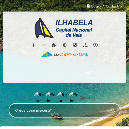
Login / Cadastro
26°
14°
Siga-nos
O que voce procura?