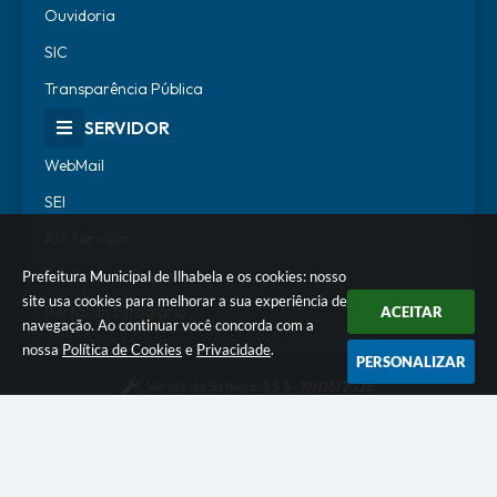
Ouvidoria
SIC
Transparência Pública
SERVIDOR
WebMail
SEI
Alô Servidor
Escola de Governo
Prefeitura Municipal de Ilhabela e os cookies: nosso
site usa cookies para melhorar a sua experiência de
Portal do Estagiário
ACEITAR
navegação. Ao continuar você concorda com a
nossa
Política de Cookies
e
Privacidade
.
PERSONALIZAR
Versão do Sistema:
3.5.3 - 19/06/2026
Portal atualizado em:
07/08/2026 18:07
Dados Abertos
© Copyright Instar - 2006-2026. Todos os direitos
reservados -
Instar Tecnologia