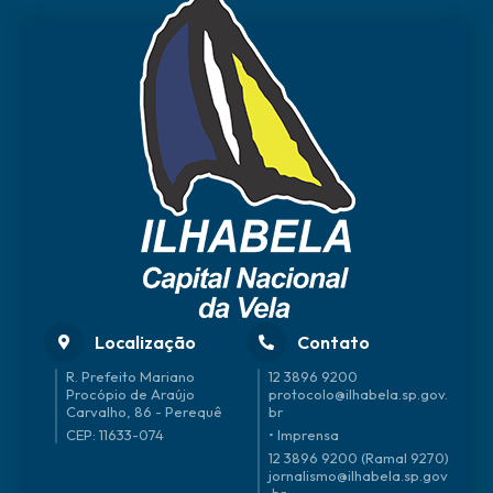
Localização
Contato
R. Prefeito Mariano
12 3896 9200
Procópio de Araújo
protocolo@ilhabela.sp.gov.
Carvalho, 86 - Perequê
br
CEP: 11633-074
• Imprensa
12 3896 9200 (Ramal 9270)
jornalismo@ilhabela.sp.gov