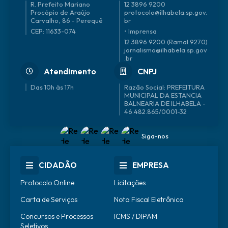
R. Prefeito Mariano
12 3896 9200
Procópio de Araújo
protocolo@ilhabela.sp.gov.
Carvalho, 86 - Perequê
br
CEP: 11633-074
• Imprensa
12 3896 9200 (Ramal 9270)
jornalismo@ilhabela.sp.gov
.br
Atendimento
CNPJ
Das 10h às 17h
46.482.865/0001-32
Siga-nos
CIDADÃO
EMPRESA
Protocolo Online
Licitações
Carta de Serviços
Nota Fiscal Eletrônica
Concursos e Processos
ICMS / DIPAM
Seletivos