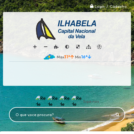
Login / Cadastro
31°
16°
Siga-nos
O que voce procura?