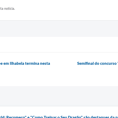
ta notícia.
e em Ilhabela termina nesta
Semifinal do concurso 
rld: Recomeço" e "Como Treinar o Seu Dragão" são destaques da pr