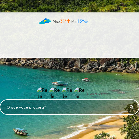
31°
13°
Siga-nos
O que voce procura?