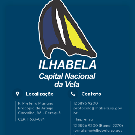
Localização
Contato
R. Prefeito Mariano
12 3896 9200
Procópio de Araújo
protocolo@ilhabela.sp.gov.
Carvalho, 86 - Perequê
br
CEP: 11633-074
• Imprensa
12 3896 9200 (Ramal 9270)
jornalismo@ilhabela.sp.gov
.br