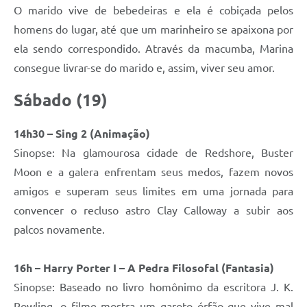
O marido vive de bebedeiras e ela é cobiçada pelos
homens do lugar, até que um marinheiro se apaixona por
ela sendo correspondido. Através da macumba, Marina
consegue livrar-se do marido e, assim, viver seu amor.
Sábado (19)
14h30 – Sing 2 (Animação)
Sinopse: Na glamourosa cidade de Redshore, Buster
Moon e a galera enfrentam seus medos, fazem novos
amigos e superam seus limites em uma jornada para
convencer o recluso astro Clay Calloway a subir aos
palcos novamente.
16h – Harry Porter I – A Pedra Filosofal (Fantasia)
Sinopse: Baseado no livro homônimo da escritora J. K.
Rowling, o filme mostra um garoto órfão que vive mal