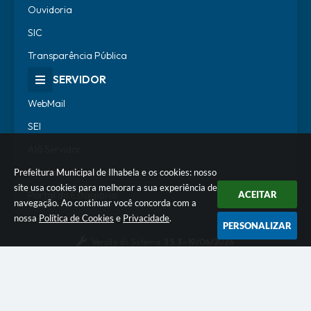
Ouvidoria
SIC
Transparência Pública
SERVIDOR
WebMail
SEI
Alô Servidor
Escola de Governo
Prefeitura Municipal de Ilhabela e os cookies: nosso
site usa cookies para melhorar a sua experiência de
Portal do Estagiário
ACEITAR
navegação. Ao continuar você concorda com a
nossa
Política de Cookies
e
Privacidade
.
PERSONALIZAR
Versão do Sistema:
3.5.3 - 19/06/2026
Portal atualizado em:
07/08/2026 18:07
Dados Abertos
© Copyright Instar - 2006-2026. Todos os direitos
reservados -
Instar Tecnologia