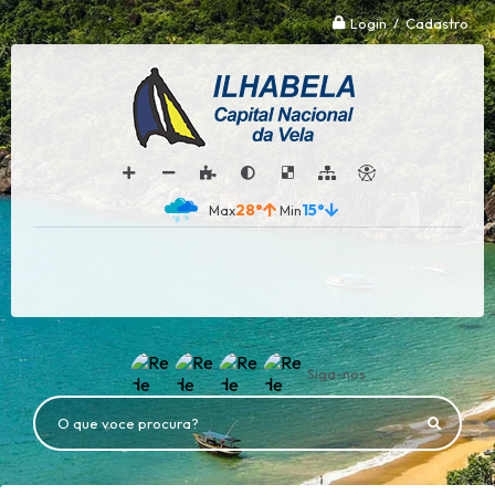
Login / Cadastro
28°
15°
Siga-nos
O que voce procura?