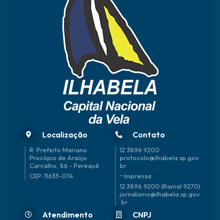
Localização
Contato
R. Prefeito Mariano
12 3896 9200
Procópio de Araújo
protocolo@ilhabela.sp.gov.
Carvalho, 86 - Perequê
br
CEP: 11633-074
• Imprensa
12 3896 9200 (Ramal 9270)
jornalismo@ilhabela.sp.gov
.br
Atendimento
CNPJ