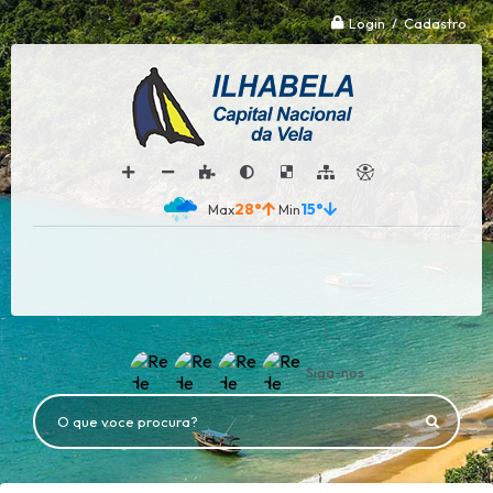
Login / Cadastro
28°
15°
Siga-nos
O que voce procura?