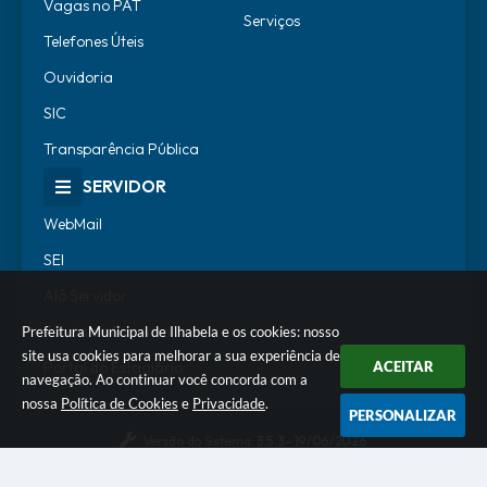
Vagas no PAT
Serviços
Telefones Úteis
Ouvidoria
SIC
Transparência Pública
SERVIDOR
WebMail
SEI
Alô Servidor
Escola de Governo
Prefeitura Municipal de Ilhabela e os cookies: nosso
site usa cookies para melhorar a sua experiência de
Portal do Estagiário
ACEITAR
navegação. Ao continuar você concorda com a
nossa
Política de Cookies
e
Privacidade
.
PERSONALIZAR
Versão do Sistema:
3.5.3 - 19/06/2026
Portal atualizado em:
06/08/2026 18:07
Dados Abertos