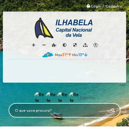
Login / Cadastro
31°
13°
Siga-nos
O que voce procura?