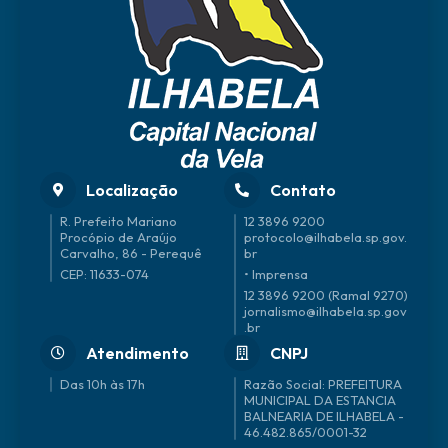
Localização
Contato
R. Prefeito Mariano
12 3896 9200
Procópio de Araújo
protocolo@ilhabela.sp.gov.
Carvalho, 86 - Perequê
br
CEP: 11633-074
• Imprensa
12 3896 9200 (Ramal 9270)
jornalismo@ilhabela.sp.gov
.br
Atendimento
CNPJ
Das 10h às 17h
46.482.865/0001-32