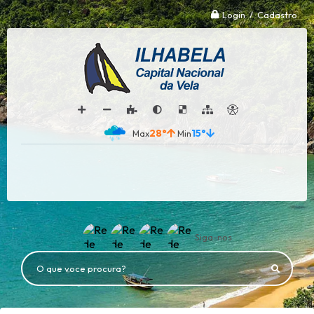
Login / Cadastro
28°
15°
Siga-nos
O que voce procura?