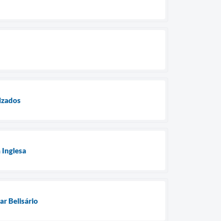
izados
 Inglesa
r Belisário