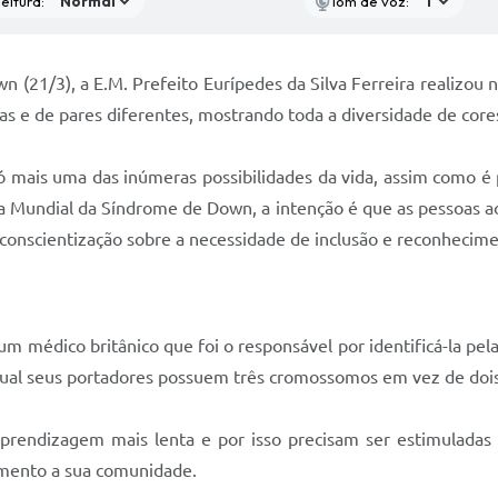
eitura:
Tom de voz:
(21/3), a E.M. Prefeito Eurípedes da Silva Ferreira realizou 
as e de pares diferentes, mostrando toda a diversidade de cores
só mais uma das inúmeras possibilidades da vida, assim como 
a Mundial da Síndrome de Down, a intenção é que as pessoas 
 conscientização sobre a necessidade de inclusão e reconhecim
 médico britânico que foi o responsável por identificá-la pe
ual seus portadores possuem três cromossomos em vez de dois
endizagem mais lenta e por isso precisam ser estimuladas 
imento a sua comunidade.