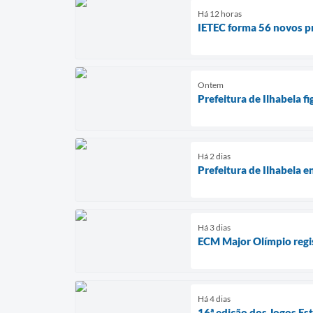
Há 12 horas
IETEC forma 56 novos pr
Ontem
Prefeitura de Ilhabela 
Há 2 dias
Prefeitura de Ilhabela e
Há 3 dias
ECM Major Olímpio regi
Há 4 dias
16ª edição dos Jogos Es