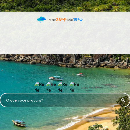
28°
15°
Siga-nos
O que voce procura?