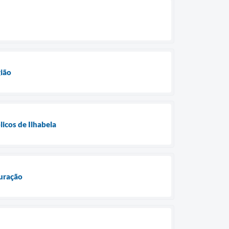
gião
licos de Ilhabela
uração