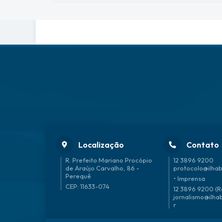
Localização
Contato
R. Prefeito Mariano Procópio
12 3896 9200
de Araújo Carvalho, 86 -
protocolo@ilhab
Perequê
• Imprensa
CEP: 11633-074
12 3896 9200 (R
jornalismo@ilha
r