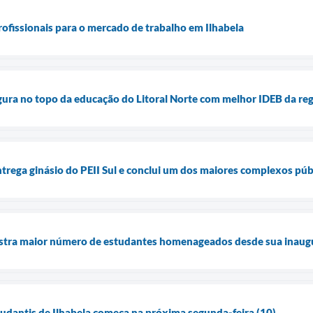
ofissionais para o mercado de trabalho em Ilhabela
figura no topo da educação do Litoral Norte com melhor IDEB da re
ntrega ginásio do PEII Sul e conclui um dos maiores complexos púb
stra maior número de estudantes homenageados desde sua inaug
tudantis de Ilhabela começa na próxima segunda-feira (10)