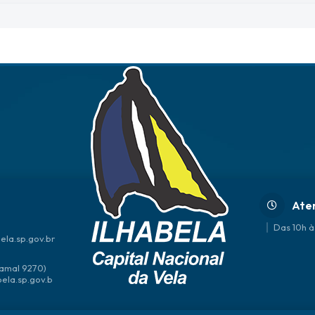
Ate
Das 10h à
ela.sp.gov.br
amal 9270)
bela.sp.gov.b