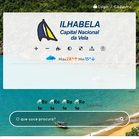
Login / Cadastro
28°
15°
Siga-nos
O que voce procura?