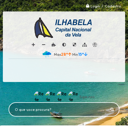
Login / Cadastro
28°
15°
Siga-nos
O que voce procura?