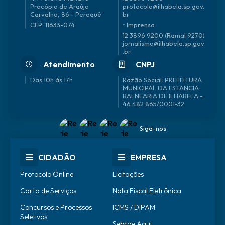
Procópio de Araújo
protocolo@ilhabela.sp.gov.
Carvalho, 86 - Perequê
br
CEP: 11633-074
• Imprensa
12 3896 9200 (Ramal 9270)
jornalismo@ilhabela.sp.gov
.br
Atendimento
CNPJ
Das 10h às 17h
46.482.865/0001-32
Siga-nos
CIDADÃO
EMPRESA
Protocolo Online
Licitações
Carta de Serviços
Nota Fiscal Eletrônica
Concursos e Processos
ICMS / DIPAM
Seletivos
Sebrae Aqui