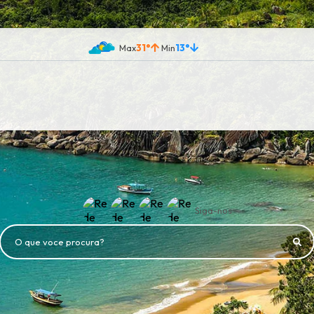
31°
13°
Siga-nos
O que voce procura?