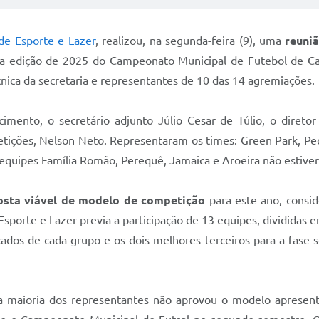
 de Esporte e Lazer
, realizou, na segunda-feira (9), uma
reuni
a a edição de 2025 do Campeonato Municipal de Futebol de C
ica da secretaria e representantes de 10 das 14 agremiações.
scimento, o secretário adjunto Júlio Cesar de Túlio, o diret
petições, Nelson Neto. Representaram os times: Green Park, P
s equipes Família Romão, Perequê, Jamaica e Aroeira não estive
osta viável de modelo de competição
para este ano, consid
Esporte e Lazer previa a participação de 13 equipes, dividida
ocados de cada grupo e os dois melhores terceiros para a fase
 a maioria dos representantes não aprovou o modelo apresen