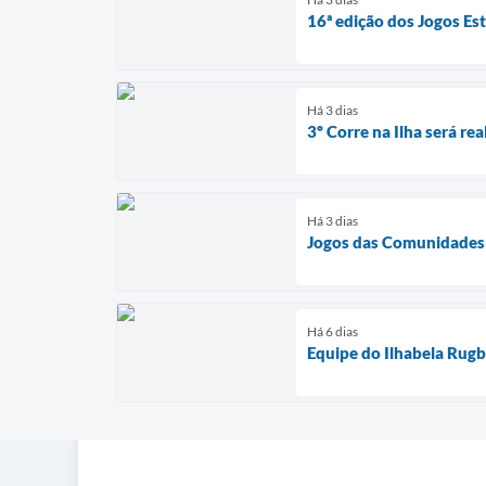
16ª edição dos Jogos Es
Há 3 dias
3º Corre na Ilha será rea
Há 3 dias
Jogos das Comunidades 
Há 6 dias
Equipe do Ilhabela Rug