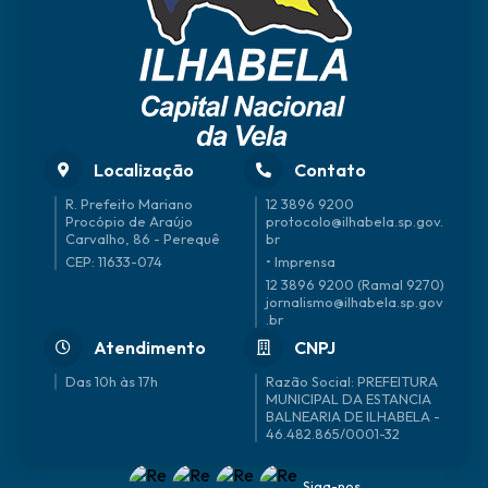
Localização
Contato
R. Prefeito Mariano
12 3896 9200
Procópio de Araújo
protocolo@ilhabela.sp.gov.
Carvalho, 86 - Perequê
br
CEP: 11633-074
• Imprensa
12 3896 9200 (Ramal 9270)
jornalismo@ilhabela.sp.gov
.br
Atendimento
CNPJ
Das 10h às 17h
46.482.865/0001-32
Siga-nos