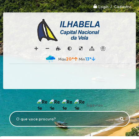
Login / Cadastro
20°
13°
Siga-nos
O que voce procura?