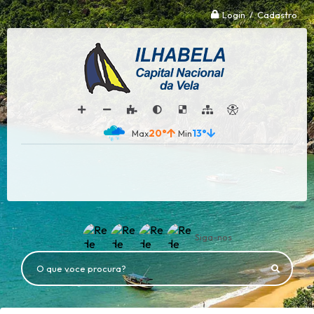
Login / Cadastro
20°
13°
Siga-nos
O que voce procura?