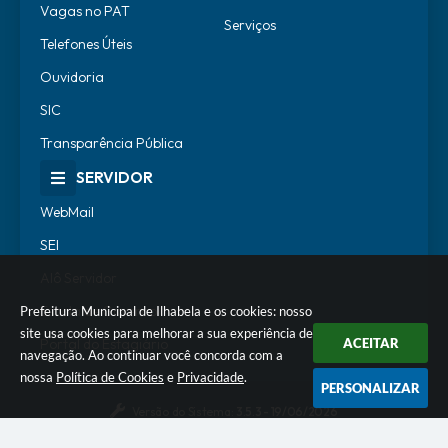
Vagas no PAT
Serviços
Telefones Úteis
Ouvidoria
SIC
Transparência Pública
SERVIDOR
WebMail
SEI
Alô Servidor
Escola de Governo
Prefeitura Municipal de Ilhabela e os cookies: nosso
site usa cookies para melhorar a sua experiência de
Portal do Estagiário
ACEITAR
navegação. Ao continuar você concorda com a
nossa
Política de Cookies
e
Privacidade
.
PERSONALIZAR
Versão do Sistema:
3.5.3 - 19/06/2026
Portal atualizado em:
07/08/2026 18:07
Dados Abertos