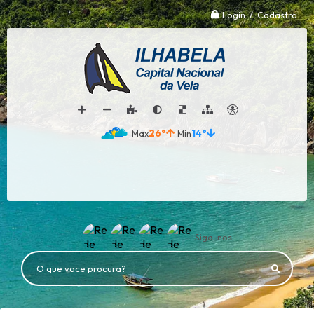
Login / Cadastro
26°
14°
Siga-nos
O que voce procura?