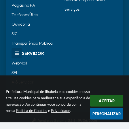
Vagas no PAT
Serviços
Telefones Úteis
Ouvidoria
SIC
Transparência Pública
SERVIDOR
WebMail
SEI
Alô Servidor
Escola de Governo
Prefeitura Municipal de Ilhabela e os cookies: nosso
site usa cookies para melhorar a sua experiência de
ACEITAR
Portal do Estagiário
navegação. Ao continuar você concorda com a
nossa
Política de Cookies
e
Privacidade
.
PERSONALIZAR
Versão do Sistema:
3.5.3 - 19/06/2026
Portal atualizado em:
07/08/2026 18:07
Dados Abertos