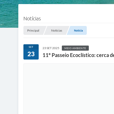
Notícias
Principal
Notícias
Notícia
SET
23 SET 2025
MEIO AMBIENTE
23
11º Passeio Ecoclístico: cerca d