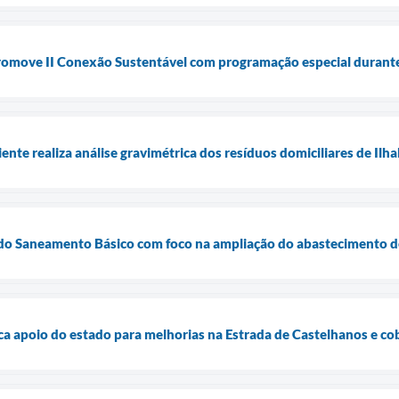
 promove II Conexão Sustentável com programação especial duran
nte realiza análise gravimétrica dos resíduos domiciliares de Ilh
a do Saneamento Básico com foco na ampliação do abastecimento d
sca apoio do estado para melhorias na Estrada de Castelhanos e co