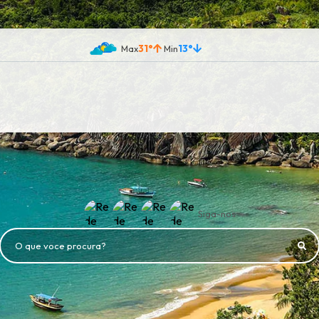
31°
13°
Siga-nos
O que voce procura?