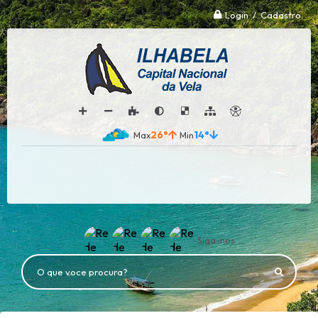
Login / Cadastro
26°
14°
Siga-nos
O que voce procura?