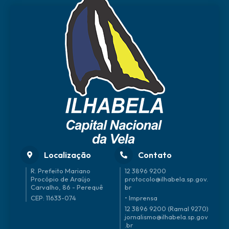
Localização
Contato
R. Prefeito Mariano
12 3896 9200
Procópio de Araújo
protocolo@ilhabela.sp.gov.
Carvalho, 86 - Perequê
br
CEP: 11633-074
• Imprensa
12 3896 9200 (Ramal 9270)
jornalismo@ilhabela.sp.gov
.br