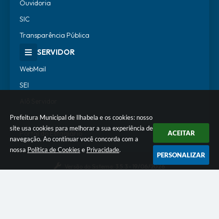
Ouvidoria
SIC
Transparência Pública
SERVIDOR
WebMail
SEI
Alô Servidor
Escola de Governo
Prefeitura Municipal de Ilhabela e os cookies: nosso
site usa cookies para melhorar a sua experiência de
Portal do Estagiário
ACEITAR
navegação. Ao continuar você concorda com a
nossa
Política de Cookies
e
Privacidade
.
PERSONALIZAR
Versão do Sistema:
3.5.3 - 19/06/2026
Portal atualizado em:
07/08/2026 18:07
Dados Abertos
© Copyright Instar - 2006-2026. Todos os direitos
reservados -
Instar Tecnologia