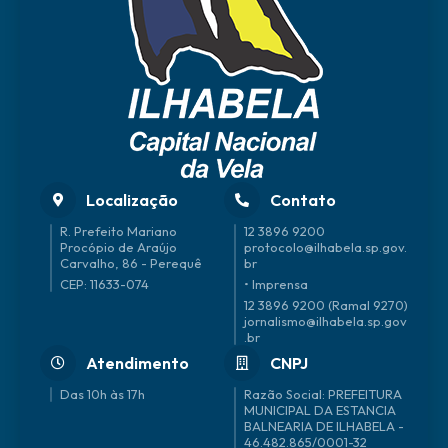
Localização
Contato
R. Prefeito Mariano
12 3896 9200
Procópio de Araújo
protocolo@ilhabela.sp.gov.
Carvalho, 86 - Perequê
br
CEP: 11633-074
• Imprensa
12 3896 9200 (Ramal 9270)
jornalismo@ilhabela.sp.gov
.br
Atendimento
CNPJ
Das 10h às 17h
46.482.865/0001-32