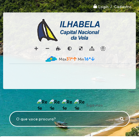
Login / Cadastro
31°
16°
Siga-nos
O que voce procura?