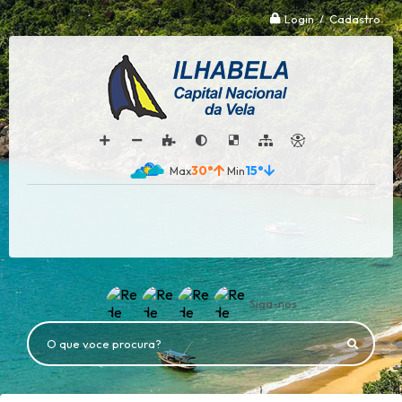
Login / Cadastro
30°
15°
Siga-nos
O que voce procura?