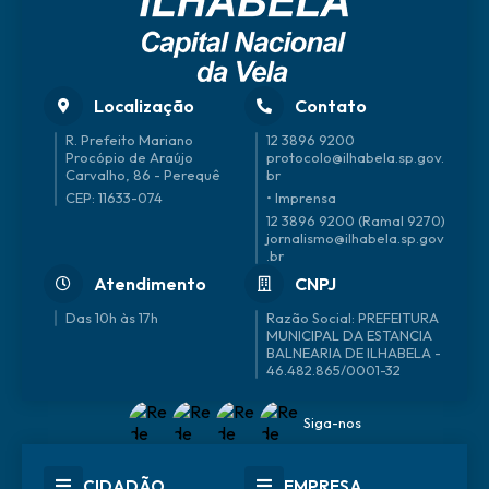
Localização
Contato
R. Prefeito Mariano
12 3896 9200
Procópio de Araújo
protocolo@ilhabela.sp.gov.
Carvalho, 86 - Perequê
br
CEP: 11633-074
• Imprensa
12 3896 9200 (Ramal 9270)
jornalismo@ilhabela.sp.gov
.br
Atendimento
CNPJ
Das 10h às 17h
46.482.865/0001-32
Siga-nos
CIDADÃO
EMPRESA