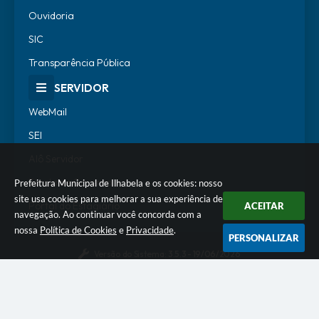
Ouvidoria
SIC
Transparência Pública
SERVIDOR
WebMail
SEI
Alô Servidor
Escola de Governo
Prefeitura Municipal de Ilhabela e os cookies: nosso
site usa cookies para melhorar a sua experiência de
Portal do Estagiário
ACEITAR
navegação. Ao continuar você concorda com a
nossa
Política de Cookies
e
Privacidade
.
PERSONALIZAR
Versão do Sistema:
3.5.3 - 19/06/2026
Portal atualizado em:
07/08/2026 18:07
Dados Abertos
© Copyright Instar - 2006-2026. Todos os direitos