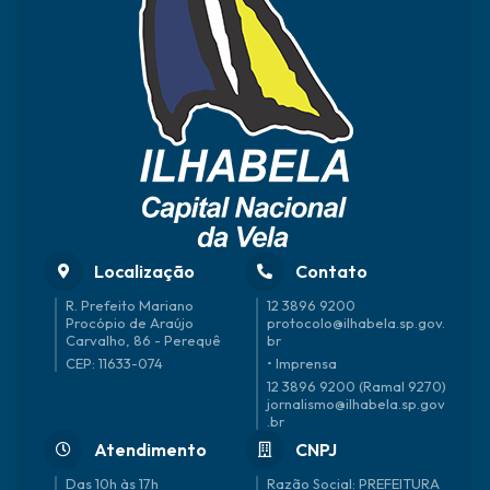
Localização
Contato
R. Prefeito Mariano
12 3896 9200
Procópio de Araújo
protocolo@ilhabela.sp.gov.
Carvalho, 86 - Perequê
br
CEP: 11633-074
• Imprensa
12 3896 9200 (Ramal 9270)
jornalismo@ilhabela.sp.gov
.br
Atendimento
CNPJ
Das 10h às 17h