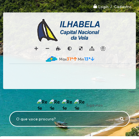
Login / Cadastro
31°
13°
Siga-nos
O que voce procura?