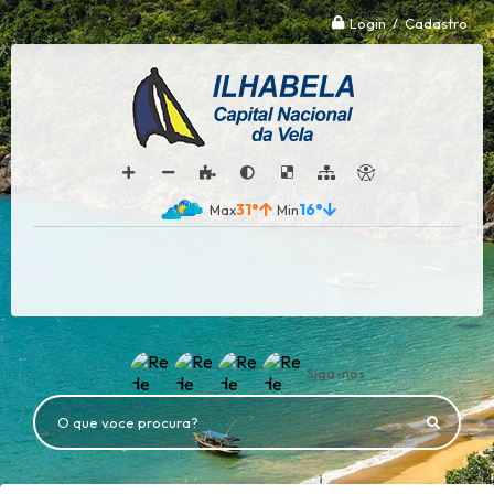
Login / Cadastro
31°
16°
Siga-nos
O que voce procura?