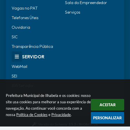
Sala do Empreendedor
Vagas no PAT
Serviços
Telefones Úteis
Ouvidoria
SIC
Transparência Pública
SERVIDOR
WebMail
SEI
Alô Servidor
Escola de Governo
Prefeitura Municipal de Ilhabela e os cookies: nosso
site usa cookies para melhorar a sua experiência de
Portal do Estagiário
ACEITAR
navegação. Ao continuar você concorda com a
nossa
Política de Cookies
e
Privacidade
.
PERSONALIZAR
Versão do Sistema:
3.5.3 - 19/06/2026
Portal atualizado em:
05/08/2026 18:15
Dados Abertos