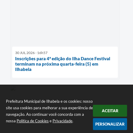
30 JUL 2026 - 16h57
Inscrições para 4ª edição do Ilha Dance Festival
terminam na próxima quarta-feira (5) em
Ilhabela
Prefeitura Municipal de Ilhabela e os cookies: nosso
site usa cookies para melhorar a sua experiência de
ACEITAR
navegação. Ao continuar você concorda com a
nossa
Política de Cookies
e
Privacidade
.
PERSONALIZAR