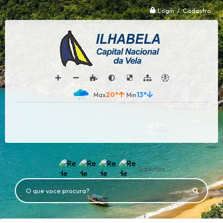
Login / Cadastro
20°
13°
Siga-nos
O que voce procura?