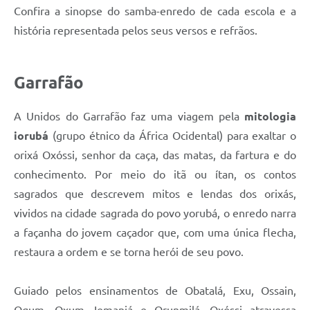
Confira a sinopse do samba-enredo de cada escola e a
história representada pelos seus versos e refrãos.
Garrafão
A Unidos do Garrafão faz uma viagem pela
mitologia
iorubá
(grupo étnico da África Ocidental) para exaltar o
orixá Oxóssi, senhor da caça, das matas, da fartura e do
conhecimento. Por meio do itã ou ítan, os contos
sagrados que descrevem mitos e lendas dos orixás,
vividos na cidade sagrada do povo yorubá, o enredo narra
a façanha do jovem caçador que, com uma única flecha,
restaura a ordem e se torna herói de seu povo.
Guiado pelos ensinamentos de Obatalá, Exu, Ossain,
Ogum, Oxum, Iemanjá e Orunmilá, Oxóssi atravessa