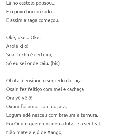
Lá no castelo pousou...
E o povo horrorizado...
E assim a saga começou.
Okê, okê... Okê!
Arolé kí o!
Sua flecha é certeira,
Só eu sei onde caiu. (bis)
Obatalá ensinou o segredo da caça
Osain fez feitiço com mel e cachaça
Ora yê yê ô!
Oxum foi amor com doçura,
Logum edé nasceu com bravura e ternura.
Foi Ogum quem ensinou a lutar e a ser leal.
Não mate a ejó de Xangô,