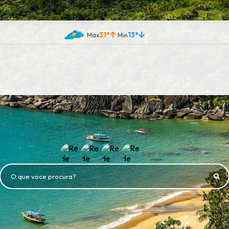
31°
13°
Siga-nos
O que voce procura?