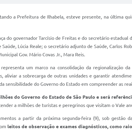
tando a Prefeitura de Ilhabela, esteve presente, na última qui
a do governador Tarcísio de Freitas e do secretário estadual d
e Saúde, Lúcia Reale; o secretário adjunto de Saúde, Carlos Ro
nicipal Gov. Mário Covas Jr., Mara Reis.
l representa um marco na consolidação da regionalização da
, aliviar a sobrecarga de outras unidades e garantir atendime
e da sensibilidade do Governo do Estado em compreender as reai
lhões do Governo do Estado de São Paulo e será referênc
tender a milhões de turistas e peregrinos que visitam o Vale a
imentos a partir da próxima segunda-feira (9), sob gestão d
com
leitos de observação e exames diagnósticos, como raio