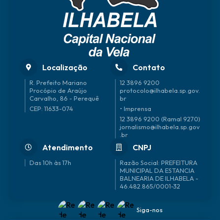
Localização
Contato
R. Prefeito Mariano
12 3896 9200
Procópio de Araújo
protocolo@ilhabela.sp.gov.
Carvalho, 86 - Perequê
br
CEP: 11633-074
• Imprensa
12 3896 9200 (Ramal 9270)
jornalismo@ilhabela.sp.gov
.br
Atendimento
CNPJ
Das 10h às 17h
46.482.865/0001-32
Siga-nos