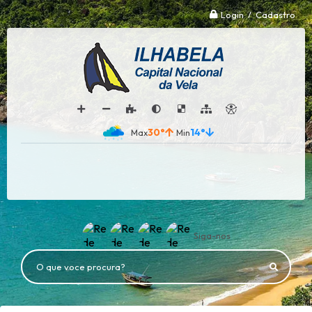
Login / Cadastro
30°
14°
Siga-nos
O que voce procura?