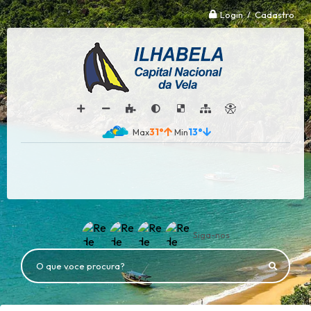
Login / Cadastro
31°
13°
Siga-nos
O que voce procura?