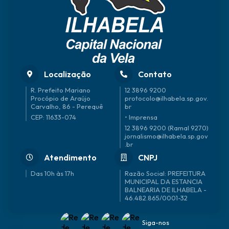
Localização
Contato
R. Prefeito Mariano
12 3896 9200
Procópio de Araújo
protocolo@ilhabela.sp.gov.
Carvalho, 86 - Perequê
br
CEP: 11633-074
• Imprensa
12 3896 9200 (Ramal 9270)
jornalismo@ilhabela.sp.gov
.br
Atendimento
CNPJ
Das 10h às 17h
46.482.865/0001-32
Siga-nos