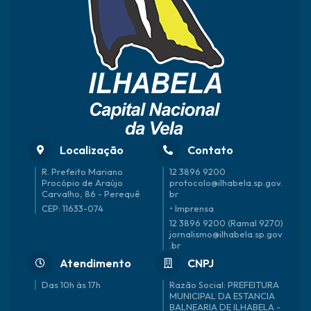
Localização
Contato
R. Prefeito Mariano
12 3896 9200
Procópio de Araújo
protocolo@ilhabela.sp.gov.
Carvalho, 86 - Perequê
br
CEP: 11633-074
• Imprensa
12 3896 9200 (Ramal 9270)
jornalismo@ilhabela.sp.gov
.br
Atendimento
CNPJ
Das 10h às 17h