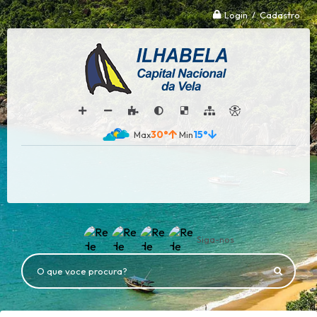
Login / Cadastro
30°
15°
Siga-nos
O que voce procura?