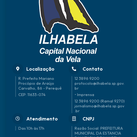
Localização
Contato
R. Prefeito Mariano
12 3896 9200
Procópio de Araújo
protocolo@ilhabela.sp.gov.
Carvalho, 86 - Perequê
br
CEP: 11633-074
• Imprensa
12 3896 9200 (Ramal 9270)
jornalismo@ilhabela.sp.gov
.br
Atendimento
CNPJ
Das 10h às 17h