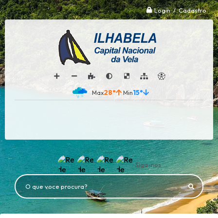
Login / Cadastro
28°
15°
Siga-nos
O que voce procura?