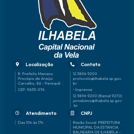
Localização
Contato
R. Prefeito Mariano
12 3896 9200
Procópio de Araújo
protocolo@ilhabela.sp.gov.
Carvalho, 86 - Perequê
br
CEP: 11633-074
• Imprensa
12 3896 9200 (Ramal 9270)
jornalismo@ilhabela.sp.gov
.br
Atendimento
CNPJ
Das 10h às 17h