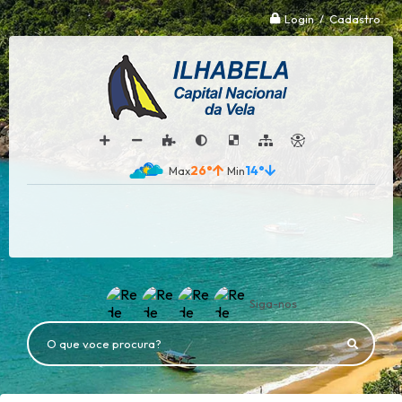
Login / Cadastro
26°
14°
Siga-nos
O que voce procura?