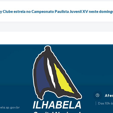
by Clube estreia no Campeonato Paulista Juvenil XV neste doming
Ate
Das 10h à
ela.sp.gov.br