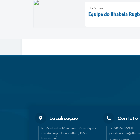
Há 6 dias
Equipe do Ilhabela Rug
Localização
Contato
R. Prefeito Mariano Procópio
12 3896 9200
de Araújo Carvalho, 86 -
protocolo@ilhab
Perequê
• Imprensa