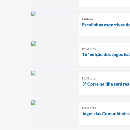
Ontem
Escolinhas esportivas d
Há 3 dias
16ª edição dos Jogos Es
Há 3 dias
3º Corre na Ilha será rea
Há 3 dias
Jogos das Comunidades 