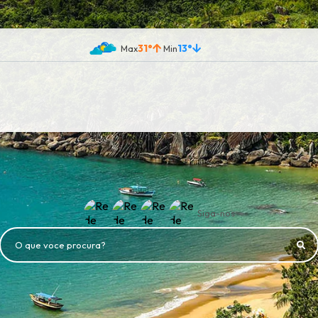
31°
13°
Siga-nos
O que voce procura?