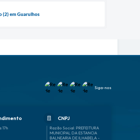
o (2) em Guarulhos
Siga-nos
ndimento
CNPJ
s 17h