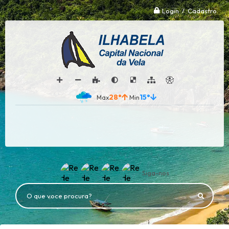
Login / Cadastro
28°
15°
Siga-nos
O que voce procura?