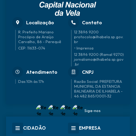
Localização
Contato
R. Prefeito Mariano
12 3896 9200
Procópio de Araújo
protocolo@ilhabela.sp.gov.
Carvalho, 86 - Perequê
br
CEP: 11633-074
• Imprensa
12 3896 9200 (Ramal 9270)
jornalismo@ilhabela.sp.gov
.br
Atendimento
CNPJ
Das 10h às 17h
46.482.865/0001-32
Siga-nos
CIDADÃO
EMPRESA