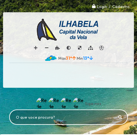
Login / Cadastro
31°
13°
Siga-nos
O que voce procura?