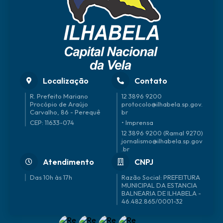
Localização
Contato
R. Prefeito Mariano
12 3896 9200
Procópio de Araújo
protocolo@ilhabela.sp.gov.
Carvalho, 86 - Perequê
br
CEP: 11633-074
• Imprensa
12 3896 9200 (Ramal 9270)
jornalismo@ilhabela.sp.gov
.br
Atendimento
CNPJ
Das 10h às 17h
46.482.865/0001-32