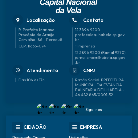
Localização
Contato
R. Prefeito Mariano
12 3896 9200
Procópio de Araújo
protocolo@ilhabela.sp.gov.
Carvalho, 86 - Perequê
br
CEP: 11633-074
• Imprensa
12 3896 9200 (Ramal 9270)
jornalismo@ilhabela.sp.gov
.br
Atendimento
CNPJ
Das 10h às 17h
46.482.865/0001-32
Siga-nos
CIDADÃO
EMPRESA
Protocolo Online
Licitações