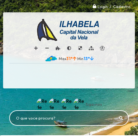
Login / Cadastro
31°
13°
Siga-nos
O que voce procura?