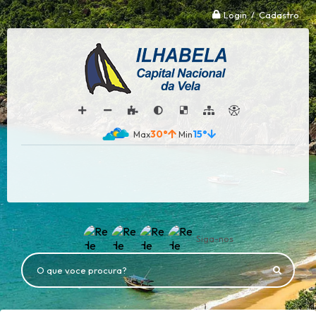
Login / Cadastro
30°
15°
Siga-nos
O que voce procura?