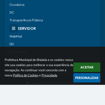
Ouvidoria
SIC
Transparência Pública
SERVIDOR
WebMail
SEI
Alô Servidor
Escola de Governo
Prefeitura Municipal de Ilhabela e os cookies: nosso
site usa cookies para melhorar a sua experiência de
Portal do Estagiário
ACEITAR
navegação. Ao continuar você concorda com a
nossa
Política de Cookies
e
Privacidade
.
PERSONALIZAR
Versão do Sistema:
3.5.3 - 19/06/2026
Portal atualizado em:
06/08/2026 14:47
Dados Abertos
© Copyright Instar - 2006-2026. Todos os direitos