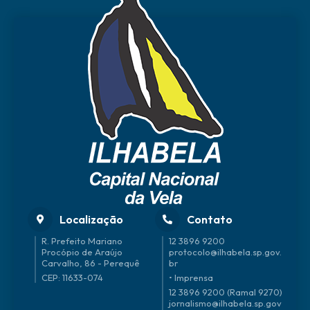
Localização
Contato
R. Prefeito Mariano
12 3896 9200
Procópio de Araújo
protocolo@ilhabela.sp.gov.
Carvalho, 86 - Perequê
br
CEP: 11633-074
• Imprensa
12 3896 9200 (Ramal 9270)
jornalismo@ilhabela.sp.gov