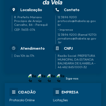
Localização
Contato
R. Prefeito Mariano
12 3896 9200
Procópio de Araújo
protocolo@ilhabela.sp.gov.
Carvalho, 86 - Perequê
br
CEP: 11633-074
• Imprensa
12 3896 9200 (Ramal 9270)
jornalismo@ilhabela.sp.gov
.br
Atendimento
CNPJ
Das 10h às 17h
46.482.865/0001-32
Siga-nos
CIDADÃO
EMPRESA
Protocolo Online
Licitações