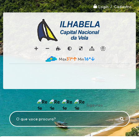
Login / Cadastro
31°
16°
Siga-nos
O que voce procura?