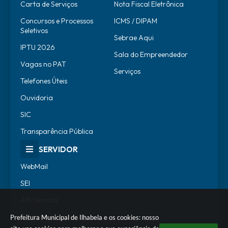
Carta de Serviços
Nota Fiscal Eletrônica
Concursos e Processos
ICMS / DIPAM
Seletivos
Sebrae Aqui
IPTU 2026
Sala do Empreendedor
Vagas no PAT
Serviços
Telefones Úteis
Ouvidoria
SIC
Transparência Pública
SERVIDOR
WebMail
SEI
Alô Servidor
Escola de Governo
Prefeitura Municipal de Ilhabela e os cookies: nosso