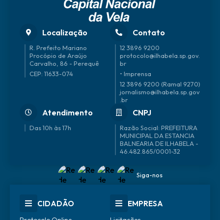
Localização
Contato
R. Prefeito Mariano
12 3896 9200
Procópio de Araújo
protocolo@ilhabela.sp.gov.
Carvalho, 86 - Perequê
br
CEP: 11633-074
• Imprensa
12 3896 9200 (Ramal 9270)
jornalismo@ilhabela.sp.gov
.br
Atendimento
CNPJ
Das 10h às 17h
46.482.865/0001-32
Siga-nos
CIDADÃO
EMPRESA