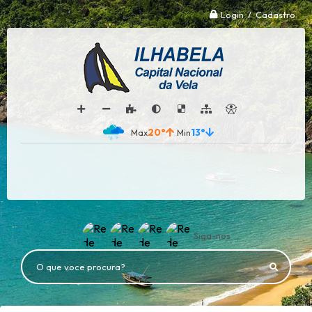
Login / Cadastro
20°
13°
Siga-nos
O que voce procura?