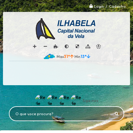
Login / Cadastro
31°
13°
Siga-nos
O que voce procura?