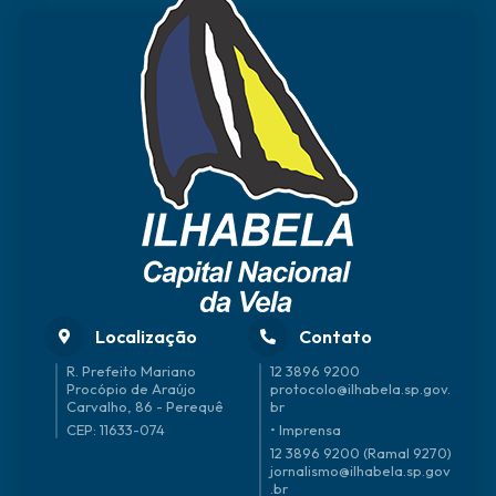
Localização
Contato
R. Prefeito Mariano
12 3896 9200
Procópio de Araújo
protocolo@ilhabela.sp.gov.
Carvalho, 86 - Perequê
br
CEP: 11633-074
• Imprensa
12 3896 9200 (Ramal 9270)
jornalismo@ilhabela.sp.gov
.br