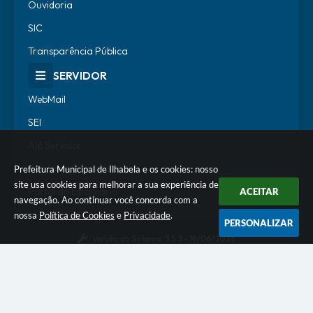
Ouvidoria
SIC
Transparência Pública
SERVIDOR
WebMail
SEI
Alô Servidor
Escola de Governo
Prefeitura Municipal de Ilhabela e os cookies: nosso
site usa cookies para melhorar a sua experiência de
Portal do Estagiário
ACEITAR
navegação. Ao continuar você concorda com a
nossa
Política de Cookies
e
Privacidade
.
PERSONALIZAR
Versão do Sistema:
3.5.3 - 19/06/2026
Portal atualizado em:
06/08/2026 18:07
Dados Abertos
© Copyright Instar - 2006-2026. Todos os direitos
reservados -
Instar Tecnologia