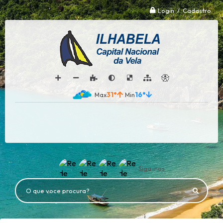
Login / Cadastro
31°
16°
Siga-nos
O que voce procura?