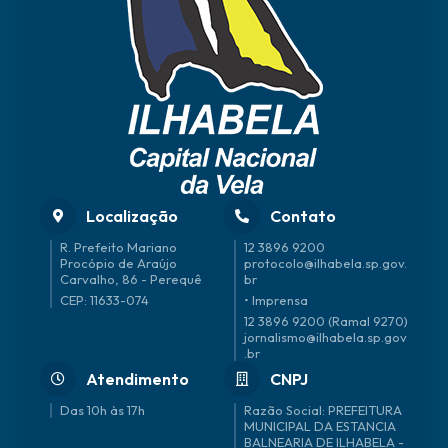
Localização
Contato
R. Prefeito Mariano
12 3896 9200
Procópio de Araújo
protocolo@ilhabela.sp.gov.
Carvalho, 86 - Perequê
br
CEP: 11633-074
• Imprensa
12 3896 9200 (Ramal 9270)
jornalismo@ilhabela.sp.gov
.br
Atendimento
CNPJ
Das 10h às 17h