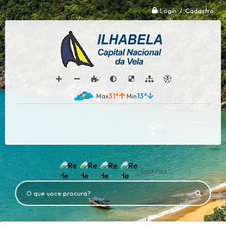
Login / Cadastro
31°
13°
Siga-nos
O que voce procura?