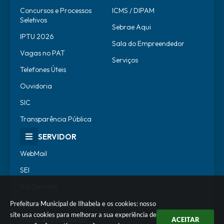
Concursos e Processos
ICMS / DIPAM
Seletivos
Sebrae Aqui
IPTU 2026
Sala do Empreendedor
Vagas no PAT
Serviços
Telefones Úteis
Ouvidoria
SIC
Transparência Pública
SERVIDOR
WebMail
SEI
Alô Servidor
Escola de Governo
Prefeitura Municipal de Ilhabela e os cookies: nosso
site usa cookies para melhorar a sua experiência de
Portal do Estagiário
ACEITAR