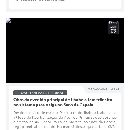
AGO
03
03 AGO 2016 - 16h26
OBRAS E PLANEJAMENTO URBANO
Obra da avenida principal de Ilhabela tem trânsito
no sistema pare e siga no Saco da Capela
Desde do início de maio, a Prefeitura de Ilhabela trabalha na
7ª Fase da Reurbanização da Avenida Principal, que abrange
o trecho da Av. Pedro Paula de Moraes, no Saco da Capela,
região central da cidade. Na manhã desta quarta-feira (3/8),