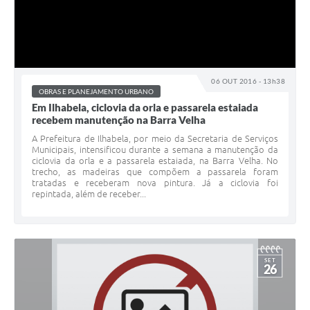
06 OUT 2016 - 13h38
OBRAS E PLANEJAMENTO URBANO
Em Ilhabela, ciclovia da orla e passarela estaiada
recebem manutenção na Barra Velha
A Prefeitura de Ilhabela, por meio da Secretaria de Serviços
Municipais, intensificou durante a semana a manutenção da
ciclovia da orla e a passarela estaiada, na Barra Velha. No
trecho, as madeiras que compõem a passarela foram
tratadas e receberam nova pintura. Já a ciclovia foi
repintada, além de receber...
SET
26