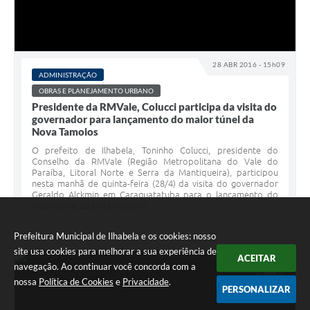
28 ABR 2016 - 15h09
ADMINISTRAÇÃO
OBRAS E PLANEJAMENTO URBANO
Presidente da RMVale, Colucci participa da visita do
governador para lançamento do maior túnel da
Nova Tamoios
O prefeito de Ilhabela, Toninho Colucci, presidente do
Conselho da RMVale (Região Metropolitana do Vale do
Paraíba, Litoral Norte e Serra da Mantiqueira), participou
nesta manhã de quinta-feira (28/4) da visita do governador
Geraldo Alckmin em Caraguatatuba para o lançamento do
maior túnel da obra do novo...
Prefeitura Municipal de Ilhabela e os cookies: nosso
site usa cookies para melhorar a sua experiência de
ACEITAR
navegação. Ao continuar você concorda com a
ABR
25
nossa
Política de Cookies
e
Privacidade
.
PERSONALIZAR