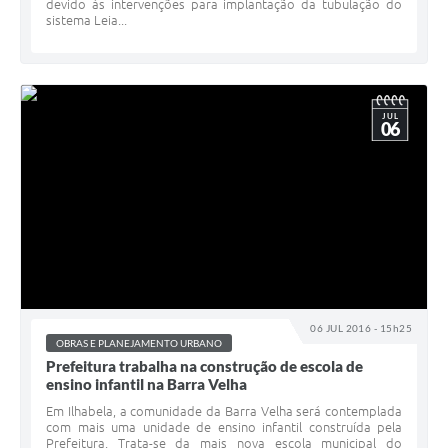
devido às intervenções para implantação da tubulação do
sistema Leia...
JUL
06
06 JUL 2016 - 15h25
OBRAS E PLANEJAMENTO URBANO
Prefeitura trabalha na construção de escola de
ensino infantil na Barra Velha
Em Ilhabela, a comunidade da Barra Velha será contemplada
com mais uma unidade de ensino infantil construída pela
Prefeitura. Trata-se da mais nova escola municipal do