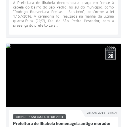
A Prefeitura de Ilhabela denominou a praça em frente à
capela do bairro do São Pedro, no sul do município, como
“Rodrigo Boaventura Freitas – Santinho”, conforme a lei
1.157/2016. A cerimônia foi realizada na manhã da última
quarta-feira (29/7), Dia de São Pedro Pescador, com a
presença do prefeito Leia...
JUN
28
28 JUN 2016 - 14h14
OBRAS E PLANEJAMENTO URBANO
Prefeitura de Ilhabela homenageia antigo morador