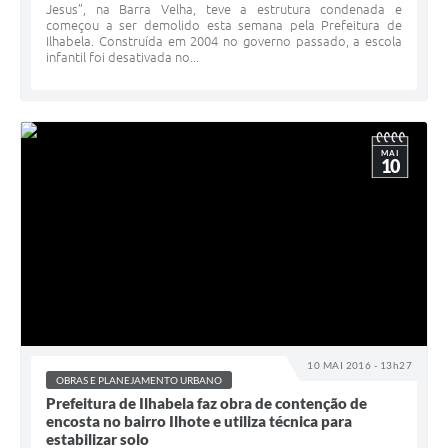
Jesus”, na Barra Velha, teve a estrutura condenada e
começou a ser demolido esta semana pela Prefeitura de
Ilhabela. Construída em 2004 no governo passado, a escola
infantil foi desativada no...
MAI
10
10 MAI 2016 - 13h27
OBRAS E PLANEJAMENTO URBANO
Prefeitura de Ilhabela faz obra de contenção de
encosta no bairro Ilhote e utiliza técnica para
estabilizar solo