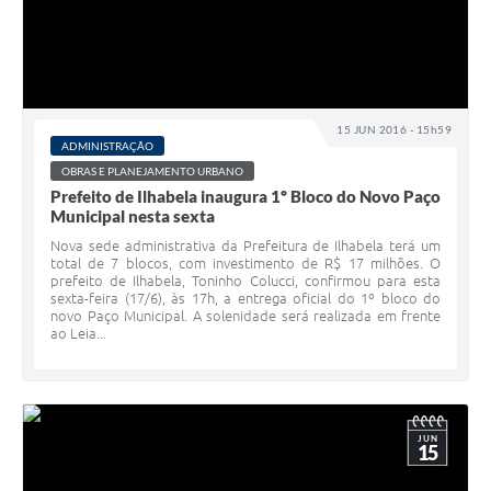
15 JUN 2016 - 15h59
ADMINISTRAÇÃO
OBRAS E PLANEJAMENTO URBANO
Prefeito de Ilhabela inaugura 1º Bloco do Novo Paço
Municipal nesta sexta
Nova sede administrativa da Prefeitura de Ilhabela terá um
total de 7 blocos, com investimento de R$ 17 milhões. O
prefeito de Ilhabela, Toninho Colucci, confirmou para esta
sexta-feira (17/6), às 17h, a entrega oficial do 1º bloco do
novo Paço Municipal. A solenidade será realizada em frente
ao Leia...
JUN
15