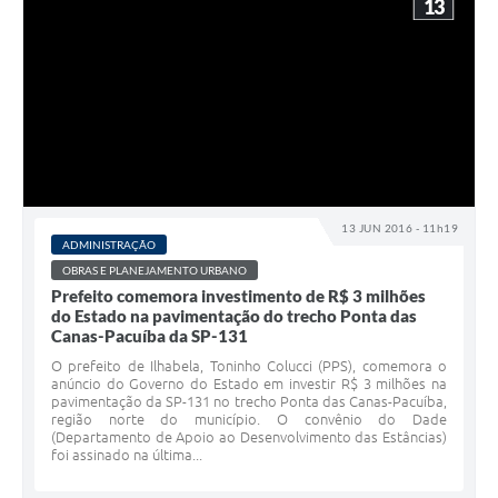
13
13 JUN 2016 - 11h19
ADMINISTRAÇÃO
OBRAS E PLANEJAMENTO URBANO
Prefeito comemora investimento de R$ 3 milhões
do Estado na pavimentação do trecho Ponta das
Canas-Pacuíba da SP-131
O prefeito de Ilhabela, Toninho Colucci (PPS), comemora o
anúncio do Governo do Estado em investir R$ 3 milhões na
pavimentação da SP-131 no trecho Ponta das Canas-Pacuíba,
região norte do município. O convênio do Dade
(Departamento de Apoio ao Desenvolvimento das Estâncias)
foi assinado na última...