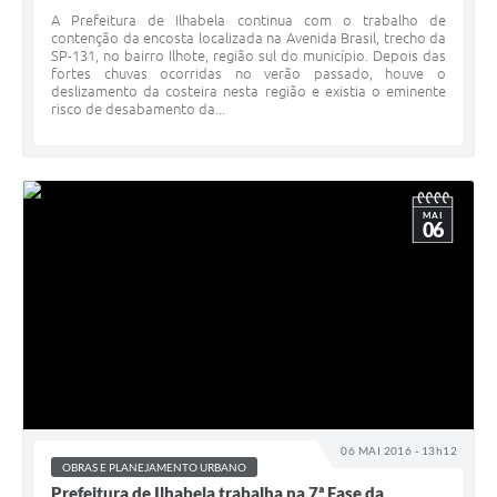
A Prefeitura de Ilhabela continua com o trabalho de
contenção da encosta localizada na Avenida Brasil, trecho da
SP-131, no bairro Ilhote, região sul do município. Depois das
fortes chuvas ocorridas no verão passado, houve o
deslizamento da costeira nesta região e existia o eminente
risco de desabamento da...
MAI
06
06 MAI 2016 - 13h12
OBRAS E PLANEJAMENTO URBANO
Prefeitura de Ilhabela trabalha na 7ª Fase da