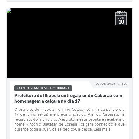
JUN
10
10 JUN 2016 - 14h07
OBRAS E PLANEJAMENTO URBANO
Prefeitura de Ilhabela entrega píer do Cabaraú com
homenagem a caiçara no dia 17
O prefeito de Ilhabela, Toninho Colucci, confirmou para o dia
17 de junho(sexta) a entrega oficial do Píer do Cabaraú, na
região sul do município. A estrutura está pronta e receberá o
nome “Antonio Baltazar de Lorena”, caiçara conhecido e que
durante toda a sua vida se dedicou a pesca. Leia mais