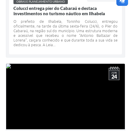
OBRAS E PLANEJAMENTO URBANO
Colucci entrega píer do Cabaraú e destaca
investimentos no turismo náutico em Ilhabela
O prefeito de Ilhabela, Toninho Colucci, entregou
oficialmente, na tarde da última sexta-feira (24/6), o Píer do
Cabaraú, na região sul do município. Uma estrutura moderna
e acessível que recebeu o nome “Antonio Baltazar de
Lorena”, caiçara conhecido e que durante toda a sua vida se
dedicou à pesca. A Leia...
JUN
24