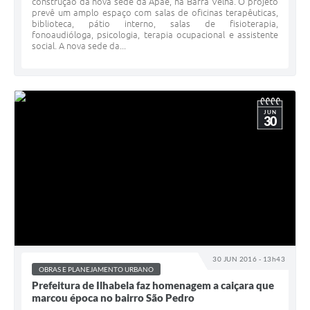
construção da nova sede da Apae, na Barra Velha. O projeto
prevê um amplo espaço com salas de oficinas terapêuticas,
biblioteca, pátio interno, salas de fisioterapia,
fonoaudióloga, psicologia, terapia ocupacional e assistente
social. A nova sede da...
JUN
30
30 JUN 2016 - 13h43
OBRAS E PLANEJAMENTO URBANO
Prefeitura de Ilhabela faz homenagem a caiçara que
marcou época no bairro São Pedro