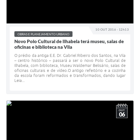
10 OUT 2016 - 12h13
OBRAS E PLANEJAMENTO URBANO
Novo Polo Cultural de Ilhabela terá museu, salas de
oficinas e biblioteca na Vila
O prédio da antiga E.E. Dr. Gabriel Ribeiro dos Santos, na Vila
– centro histórico – passará a ser o novo Polo Cultural de
Ilhabela, com biblioteca, Museu Waldemar Belisário, salas de
oficinas culturais e de vídeo.O antigo refeitório e a cozinha
da escola foram reformados e transformados, dando lugar
Leia...
OUT
06