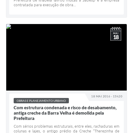
contratada para execução de obra...
MAI
18
18 MAI 2016 - 15h20
OBRAS E PLANEJAMENTO URBANO
Com estrutura condenada e risco de desabamento,
antiga creche da Barra Velha é demolida pela
Prefeitura
Com sérios problemas estruturais, entre eles, rachaduras em
colunas e lajes, o antigo prédio da Creche “Therezinha de