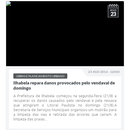
AGO
23
23 AGO 2016 - 16h00
OBRAS E PLANEJAMENTO URBANO
Ilhabela repara danos provocados pelo vendaval de
domingo
A Prefeitura de Ilhabela começou na segunda-feira (21/8) a
recuperar os danos causados pelo vendaval e pela ressaca
que atingiram o Litoral Paulista no domingo (21/8).A
Secretaria de Serviços Municipais organizou um mutirão para
a limpeza das vias e retirada das árvores que caíram. A
limpeza das praias...