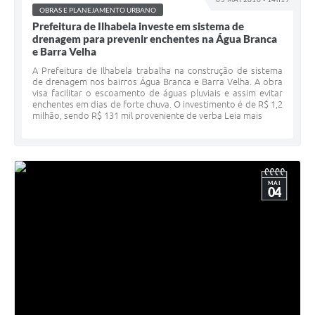
OBRAS E PLANEJAMENTO URBANO
Prefeitura de Ilhabela investe em sistema de
drenagem para prevenir enchentes na Água Branca
e Barra Velha
A Prefeitura de Ilhabela trabalha na construção de sistema
de drenagem nos bairros Água Branca e Barra Velha. A obra
visa facilitar o escoamento de águas pluviais e assim evitar
enchentes em dias de forte chuva. O investimento é de R$ 1,2
milhão, sendo R$ 131 mil proveniente de verba Leia mais
MAI
04