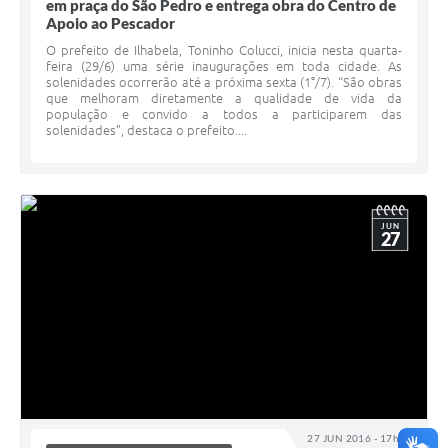
em praça do São Pedro e entrega obra do Centro de
Apoio ao Pescador
O prefeito de Ilhabela, Toninho Colucci, inicia nesta quarta-
feira (29/6) uma série inaugurações em toda cidade. As
solenidades ocorrerão até a próxima sexta (1°/7). “São obras
que melhoram diretamente a qualidade de vida da
população e convido a todos a participarem das
solenidades”, destaca o prefeito....
JUN
27
27 JUN 2016 - 17h04