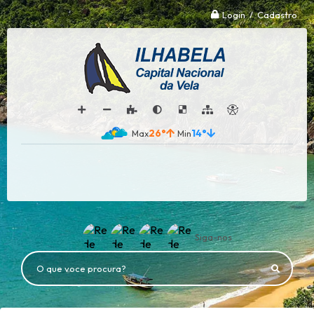
Login / Cadastro
26°
14°
Siga-nos
O que voce procura?