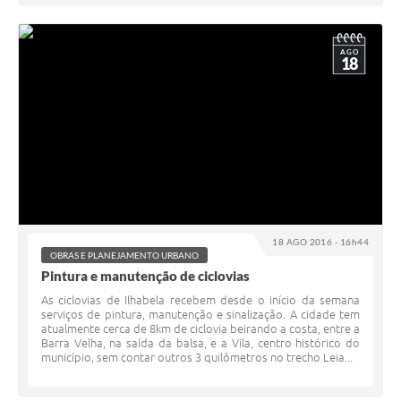
AGO
18
18 AGO 2016 - 16h44
OBRAS E PLANEJAMENTO URBANO
Pintura e manutenção de ciclovias
As ciclovias de Ilhabela recebem desde o início da semana
serviços de pintura, manutenção e sinalização. A cidade tem
atualmente cerca de 8km de ciclovia beirando a costa, entre a
Barra Velha, na saída da balsa, e a Vila, centro histórico do
município, sem contar outros 3 quilômetros no trecho Leia...