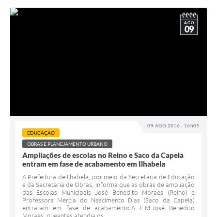
AGO
09
09 AGO 2016 - 16h05
EDUCAÇÃO
OBRAS E PLANEJAMENTO URBANO
Ampliações de escolas no Reino e Saco da Capela
entram em fase de acabamento em Ilhabela
A Prefeitura de Ilhabela, por meio da Secretaria de Educação
e da Secretaria de Obras, informa que as obras de ampliação
das Escolas Municipais José Benedito Moraes (Reino) e
Professora Mércia do Nascimento Dias (Saco da Capela)
entraram em fase de acabamento.A E.M.José Benedito
Moraes, queantes atendia os...