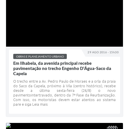
29 AGO 2016 - 15h30
OBRAS E PLANEJAMENTO URBANO
Em Ilhabela, da avenida principal recebe
pavimentação no trecho Engenho D’Água-Saco da
Capela
O trecho entre a Av. Pedro Paulo de Moraes e a orla da praia
do Saco da Capela, próximo à Vila (centro histórico), recebe
desde a última sexta-feira (26/8) o novo
pavimentointertravado, dentro da 7ª Fase da Reurbanização.
Com isso, os motoristas devem estar atentos ao sistema
pare e siga Leia mais