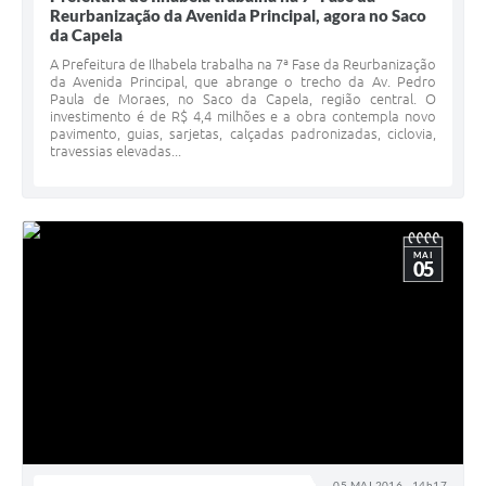
Reurbanização da Avenida Principal, agora no Saco
da Capela
A Prefeitura de Ilhabela trabalha na 7ª Fase da Reurbanização
da Avenida Principal, que abrange o trecho da Av. Pedro
Paula de Moraes, no Saco da Capela, região central. O
investimento é de R$ 4,4 milhões e a obra contempla novo
pavimento, guias, sarjetas, calçadas padronizadas, ciclovia,
travessias elevadas...
MAI
05
05 MAI 2016 - 14h17