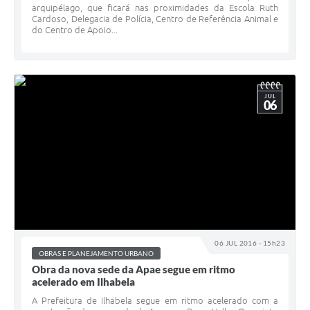
arquipélago, que ficará nas proximidades da Escola Ruth
Cardoso, Delegacia de Polícia, Centro de Referência Animal e
do Centro de Apoio...
JUL
06
06 JUL 2016 - 15h23
OBRAS E PLANEJAMENTO URBANO
Obra da nova sede da Apae segue em ritmo
acelerado em Ilhabela
A Prefeitura de Ilhabela segue em ritmo acelerado com a