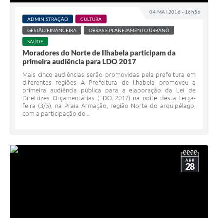
04 MAI 2016 - 16h56
ADMINISTRAÇÃO
CULTURA
GESTÃO FINANCEIRA
OBRAS E PLANEJAMENTO URBANO
SAÚDE
Moradores do Norte de Ilhabela participam da
primeira audiência para LDO 2017
Mais cinco audiências serão promovidas pela prefeitura em
diferentes regiões A Prefeitura de Ilhabela promoveu a
primeira audiência pública para a elaboração da Lei de
Diretrizes Orçamentárias (LDO 2017) na noite desta terça-
feira (3/5), na Praia Armação, região Norte do arquipélago,
com a participação de...
ABR
28