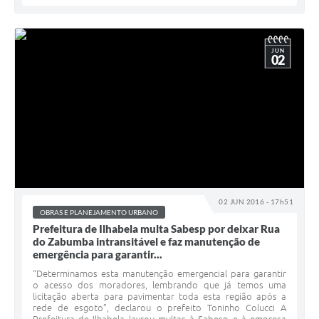
JUN
02
02 JUN 2016 - 17h51
OBRAS E PLANEJAMENTO URBANO
Prefeitura de Ilhabela multa Sabesp por deixar Rua
do Zabumba intransitável e faz manutenção de
emergência para garantir...
“Determinamos esta manutenção emergencial para garantir
o acesso dos moradores, lembrando que já temos uma
licitação aberta para pavimentar toda esta região após a
rede de esgoto”, declarou o prefeito Toninho Colucci A
Prefeitura de Ilhabela lavrou multas à Sabesp e à empresa