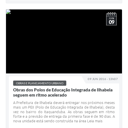
JUN
09
09 JUN 2016 - 13h07
OBRAS E PLANEJAMENTO URBANO
Obras dos Polos de Educação Integrada de Ilhabela
seguem em ritmo acelerado
A Prefeitura de Ilhabela deverá entregar nos próximos meses
mais um PEII (Polo de Educação Integrada de Ilhabela), desta
vez no bairro do Itaquanduba. As obras seguem em ritmo
forte e a previsão de entrega da primeira fase é de 90 dias. A
nova unidade está sendo construída na área Leia mais