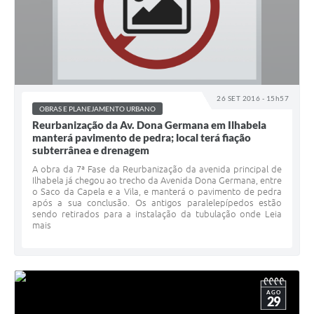
26 SET 2016 - 15h57
OBRAS E PLANEJAMENTO URBANO
Reurbanização da Av. Dona Germana em Ilhabela
manterá pavimento de pedra; local terá fiação
subterrânea e drenagem
A obra da 7ª Fase da Reurbanização da avenida principal de
Ilhabela já chegou ao trecho da Avenida Dona Germana, entre
o Saco da Capela e a Vila, e manterá o pavimento de pedra
após a sua conclusão. Os antigos paralelepípedos estão
sendo retirados para a instalação da tubulação onde Leia
mais
AGO
29