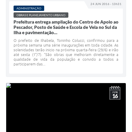
24 JUN 2016 - 13h31
ADMINISTRAÇÃO
OBRAS E PLANEJAMENTO URBANO
Prefeitura entrega ampliação do Centro de Apoio ao
Pescador, Posto de Saúde e Escola de Vela no Sul da
Ilha e pavimentação...
O prefeito de Ilhabela, Toninho Colucci, confirmou para a
próxima semana uma série inaugurações em toda cidade. As
solenidades terão inicio na próxima quarta-feira (29/6) e irão
até sexta (1°/7). “São obras que melhoram diretamente a
qualidade de vida da população e convido a todos a
participarem das...
JUN
16