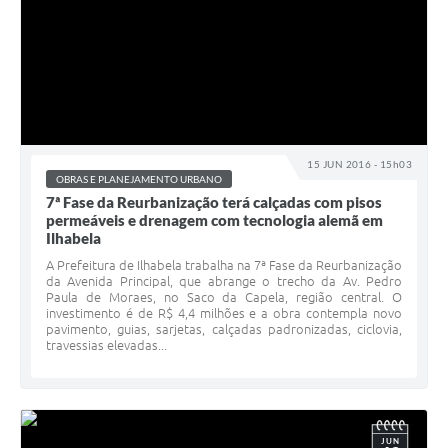
15 JUN 2016 - 15h03
OBRAS E PLANEJAMENTO URBANO
7ª Fase da Reurbanização terá calçadas com pisos
permeáveis e drenagem com tecnologia alemã em
Ilhabela
A Prefeitura de Ilhabela trabalha na 7ª Fase da Reurbanização
da Avenida Principal, que abrange o trecho da Av. Pedro
Paula de Moraes, no Saco da Capela, região central. O
investimento é de R$ 4,4 milhões e a obra contempla novo
pavimento, guias, sarjetas, calçadas padronizadas, ciclovia,
travessias elevadas...
JUN