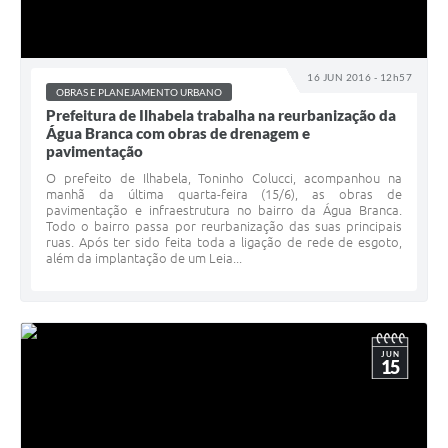
16 JUN 2016 - 12h57
OBRAS E PLANEJAMENTO URBANO
Prefeitura de Ilhabela trabalha na reurbanização da
Água Branca com obras de drenagem e
pavimentação
O prefeito de Ilhabela, Toninho Colucci, acompanhou na
manhã da última quarta-feira (15/6), as obras de
pavimentação e infraestrutura no bairro da Água Branca.
Todo o bairro passa por reurbanização das suas principais
ruas. Após ter sido feita toda a ligação de rede de esgoto,
além da implantação de um Leia...
JUN
15