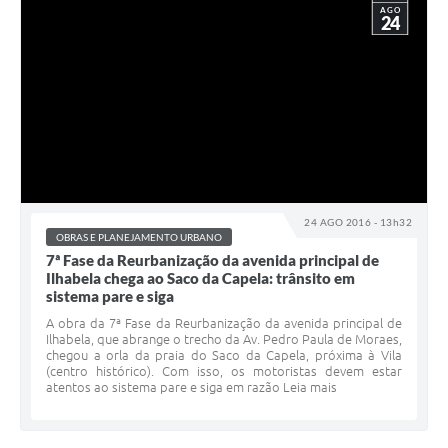
AGO
24
24 AGO 2016 - 13h32
OBRAS E PLANEJAMENTO URBANO
7ª Fase da Reurbanização da avenida principal de
Ilhabela chega ao Saco da Capela: trânsito em
sistema pare e siga
A obra da 7ª Fase da Reurbanização da avenida principal de
Ilhabela, que abrange o trecho da Av. Pedro Paula de Moraes,
chegou a orla da praia do Saco da Capela, próxima à Vila
(centro histórico). Com isso, os motoristas devem estar
atentos ao sistema pare e siga em razão Leia mais