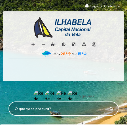
Login / Cadastro
28°
15°
Siga-nos
O que voce procura?