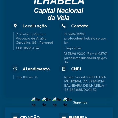
Localização
Contato
R. Prefeito Mariano
12 3896 9200
Procópio de Araújo
protocolo@ilhabela.sp.gov.
Carvalho, 86 - Perequê
br
CEP: 11633-074
• Imprensa
12 3896 9200 (Ramal 9270)
jornalismo@ilhabela.sp.gov
.br
Atendimento
CNPJ
Das 10h às 17h
46.482.865/0001-32
Siga-nos
CIDADÃO
EMPRESA