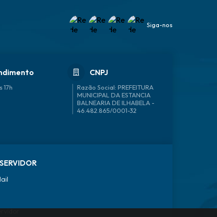
Siga-nos
ndimento
CNPJ
s 17h
46.482.865/0001-32
SERVIDOR
ail
ervidor