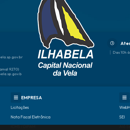
Ate
Das 10h à
ela.sp.gov.br
amal 9270)
bela.sp.gov.b
EMPRESA
Licitações
WebM
Nota Fiscal Eletrônica
SEI
ICMS / DIPAM
Alô S