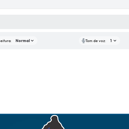
 MÍDIAS
eitura:
Tom de voz: