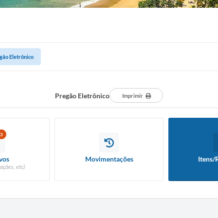
gão Eletrônico
Pregão Eletrônico
Imprimir
3
vos
Movimentações
Itens/
ações, etc)