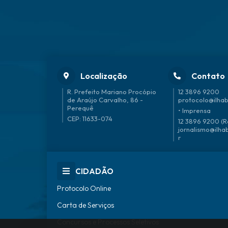
Localização
Contato
R. Prefeito Mariano Procópio
12 3896 9200
de Araújo Carvalho, 86 -
protocolo@ilhab
Perequê
• Imprensa
CEP: 11633-074
12 3896 9200 (R
jornalismo@ilha
r
CIDADÃO
Protocolo Online
Carta de Serviços
Concursos e Processos Seletivos