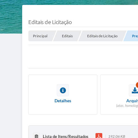
Editais de Licitação
Principal
Editais
Editais de Licitação
Pre
Detalhes
Arqui
(atas, homolog
Lista de Itens/Resultados
192,06 KB