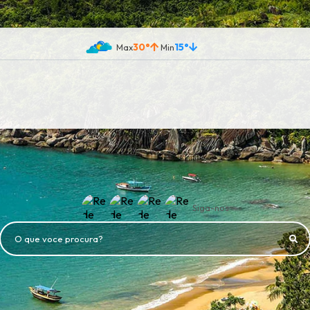
30°
15°
Siga-nos
O que voce procura?