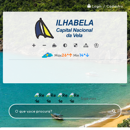
Login / Cadastro
26°
14°
Siga-nos
O que voce procura?