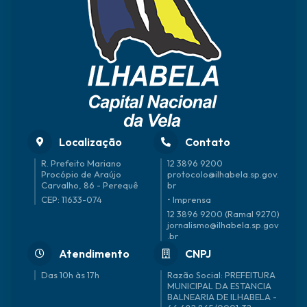
Real
e
Colu
cci
Localização
Contato
R. Prefeito Mariano
12 3896 9200
Procópio de Araújo
protocolo@ilhabela.sp.gov.
Carvalho, 86 - Perequê
br
CEP: 11633-074
• Imprensa
12 3896 9200 (Ramal 9270)
jornalismo@ilhabela.sp.gov
.br
Atendimento
CNPJ
Das 10h às 17h