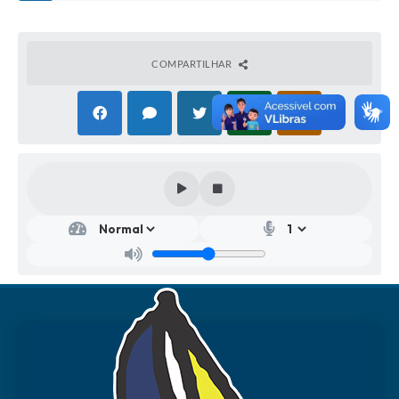
COMPARTILHAR
Secr
etar
ia
Mu
nici
pal
de
Saú
de
Lucia
Heid
orn