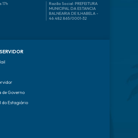
s 17h
46.482.865/0001-32
SERVIDOR
ail
ervidor
a de Governo
l do Estagiário