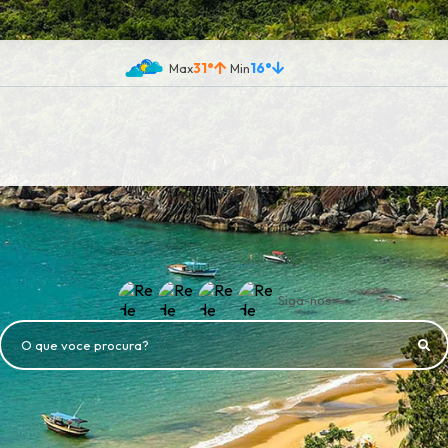
31°
16°
Siga-nos
O que voce procura?