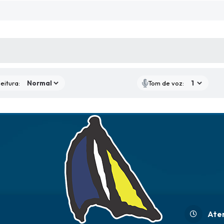
 MÍDIAS
eitura:
Tom de voz:
Ate