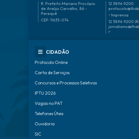
R. Prefeito Mariano Procópio
12 3896 9200
ci
de Araújo Carvalho, 86 -
protocolo@ilhab
a
Perequê
H
• Imprensa
ei
CEP: 11633-074
12 3896 9200 (R
do
jornalismo@ilha
rn
r
R
ea
le
C
CIDADÃO
ol
uc
Protocolo Online
ci
Carta de Serviços
Concursos e Processos Seletivos
IPTU 2026
Vagas no PAT
Telefones Úteis
Ouvidoria
SIC