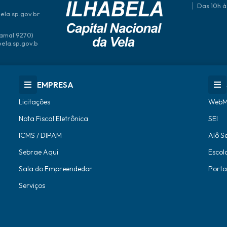
Das 10h à
ela.sp.gov.br
amal 9270)
bela.sp.gov.b
EMPRESA
Licitações
WebM
Nota Fiscal Eletrônica
SEI
ICMS / DIPAM
Alô S
Sebrae Aqui
Escol
Sala do Empreendedor
Porta
Serviços